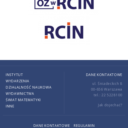
INSTYTUT
DANE KONTAKTOWE
WYDARZENIA
ul. Śniadeckich 8
DZIAŁALNOŚĆ NAUKOWA
00-656 Warszawa
WYDAWNICTWA
tel.: 22 5228100
ŚWIAT MATEMATYKI
Jak dojechać?
INNE
DANE KONTAKTOWE
REGULAMIN