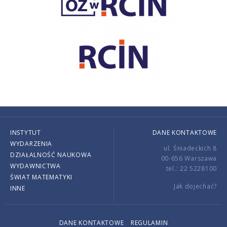
INSTYTUT
DANE KONTAKTOWE
WYDARZENIA
ul. Śniadeckich 8
DZIAŁALNOŚĆ NAUKOWA
00-656 Warszawa
WYDAWNICTWA
tel.: 22 5228100
ŚWIAT MATEMATYKI
Jak dojechać?
INNE
DANE KONTAKTOWE
REGULAMIN