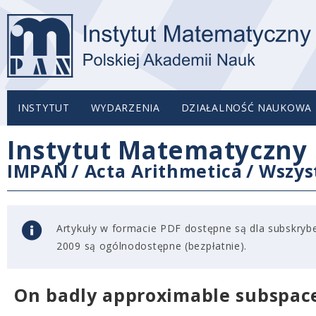
INSTYTUT
WYDARZENIA
DZIAŁALNOŚĆ NAUKOWA
Instytut Matematyczny 
IMPAN
/
Acta Arithmetica
/
Wszys
Artykuły w formacie PDF dostępne są dla subskryben
2009 są ogólnodostępne (bezpłatnie).
On badly approximable subspac