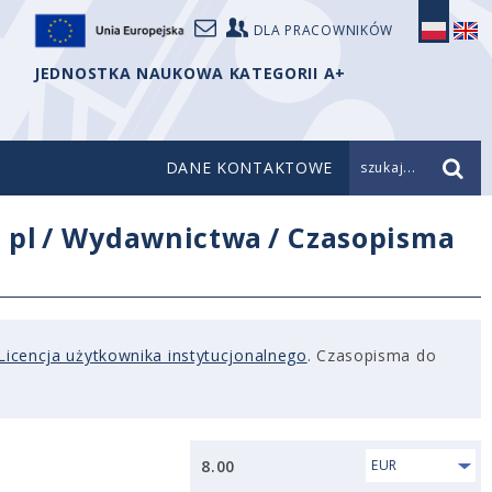
DLA PRACOWNIKÓW
JEDNOSTKA NAUKOWA KATEGORII A+
DANE KONTAKTOWE
szukaj...
/
pl
/
Wydawnictwa
/
Czasopisma
Licencja użytkownika instytucjonalnego
. Czasopisma do
8.00
EUR