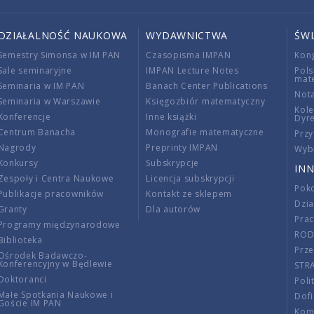
DZIAŁALNOŚĆ NAUKOWA
WYDAWNICTWA
ŚW
Semestry Simonsa w IM PAN
Czasopisma IMPAN
Kon
Sale seminaryjne
IMPAN Lecture Notes
Pols
mat
Seminaria w IM PAN
Banach Center Publications
Nota
Seminaria w Warszawie
Księgozbiór matematyczny
Kole
Konferencje
Inne książki
Dyr
Centrum Banacha
Monografie matematyczne
Przy
Nagrody
Preprinty IMPAN
Wybi
Konkursy
Subskrypcje
INN
Zespoły i Centra Naukowe
Licencja subskrypcji
Poko
Publikacje pracowników
Kontakt ze sklepem
Dzi
Granty
Dla autorów
Pra
Programy międzynarodowe
RO
Biblioteka
Prze
Ośrodek Badawczo-
Konferencyjny w Będlewie
STR
Doktoranci
Poli
Małe Spotkania Naukowe i
Dof
Goście IM PAN
Komi