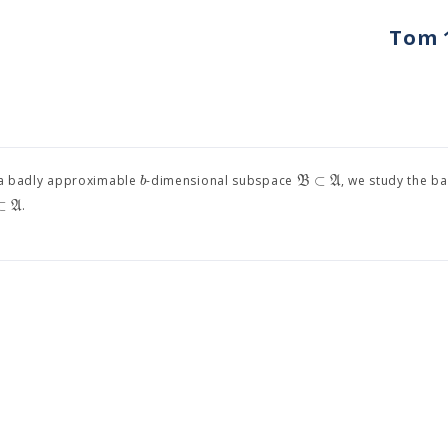
Tom 1
⊂
b
B
A
 a badly approximable
-dimensional subspace
, we study the b
⊂
A
.