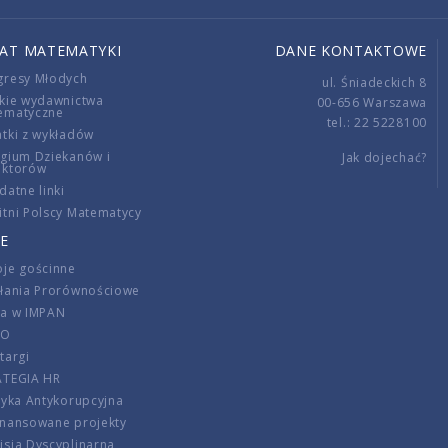
IAT MATEMATYKI
DANE KONTAKTOWE
gresy Młodych
ul. Śniadeckich 8
kie wydawnictwa
00-656 Warszawa
ematyczne
tel.: 22 5228100
tki z wykładów
gium Dziekanów i
Jak dojechać?
ektorów
datne linki
tni Polscy Matematycy
E
je gościnne
ałania Prorównościowe
ca w IMPAN
DO
targi
ATEGIA HR
tyka Antykorupcyjna
inansowane projekty
sja Dyscyplinarna