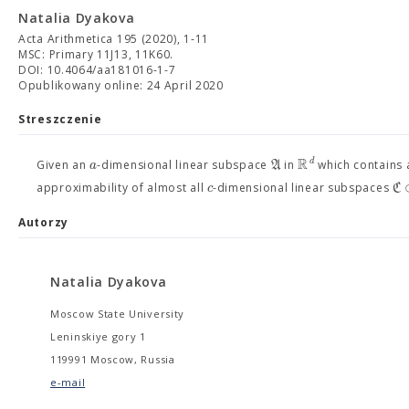
Natalia Dyakova
Acta Arithmetica 195 (2020), 1-11
MSC: Primary 11J13, 11K60.
DOI: 10.4064/aa181016-1-7
Opublikowany online: 24 April 2020
Streszczenie
R
d
a
A
Given an
-dimensional linear subspace
in
which contains
c
C
approximability of almost all
-dimensional linear subspaces
Autorzy
Natalia Dyakova
Moscow State University
Leninskiye gory 1
119991 Moscow, Russia
e-mail