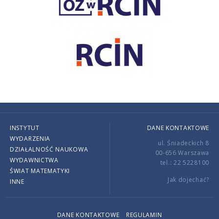
INSTYTUT
DANE KONTAKTOWE
WYDARZENIA
ul. Śniadeckich 8
DZIAŁALNOŚĆ NAUKOWA
00-656 Warszawa
WYDAWNICTWA
tel.: 22 5228100
ŚWIAT MATEMATYKI
Jak dojechać?
INNE
DANE KONTAKTOWE
REGULAMIN