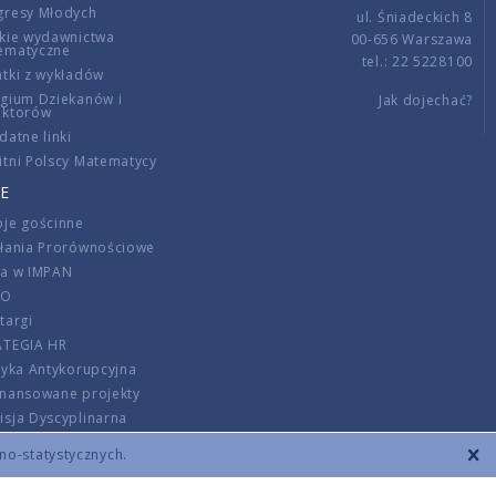
gresy Młodych
ul. Śniadeckich 8
kie wydawnictwa
00-656 Warszawa
ematyczne
tel.: 22 5228100
tki z wykładów
gium Dziekanów i
Jak dojechać?
ektorów
datne linki
tni Polscy Matematycy
E
je gościnne
ałania Prorównościowe
ca w IMPAN
DO
targi
ATEGIA HR
tyka Antykorupcyjna
inansowane projekty
sja Dyscyplinarna
rmator
zno-statystycznych.
szenie opłat