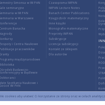
Semestry Simonsa w IM PAN
Czasopisma IMPAN
Kon
Sale seminaryjne
IMPAN Lecture Notes
Pols
mat
Seminaria w IM PAN
Banach Center Publications
Nota
Seminaria w Warszawie
Księgozbiór matematyczny
Kole
Konferencje
Inne książki
Dyr
Centrum Banacha
Monografie matematyczne
Przy
Nagrody
Preprinty IMPAN
Wybi
Konkursy
Subskrypcje
INN
Zespoły i Centra Naukowe
Licencja subskrypcji
Poko
Publikacje pracowników
Kontakt ze sklepem
Dzi
Granty
Dla autorów
Pra
Programy międzynarodowe
RO
Biblioteka
Prze
Ośrodek Badawczo-
Konferencyjny w Będlewie
STR
Doktoranci
Poli
Małe Spotkania Naukowe i
Dof
Goście IM PAN
Komi
Info
ki cookies aby ułatwić Ci korzystanie ze strony oraz w celach analityc
Wno