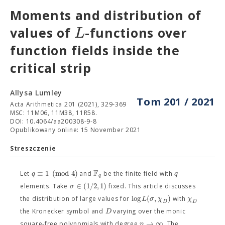
Moments and distribution of
L
values of
-functions over
function fields inside the
critical strip
Allysa Lumley
Tom 201 / 2021
Acta Arithmetica 201 (2021), 329-369
MSC: 11M06, 11M38, 11R58.
DOI: 10.4064/aa200308-9-8
Opublikowany online: 15 November 2021
Streszczenie
F
≡
1
(
m
o
d
4
)
q
q
Let
and
be the finite field with
q
∈
(
1
/
2
,
1
)
σ
elements. Take
fixed. This article discusses
log
(
,
)
L
σ
χ
χ
the distribution of large values for
with
D
D
D
the Kronecker symbol and
varying over the monic
→
∞
n
square-free polynomials with degree
. The