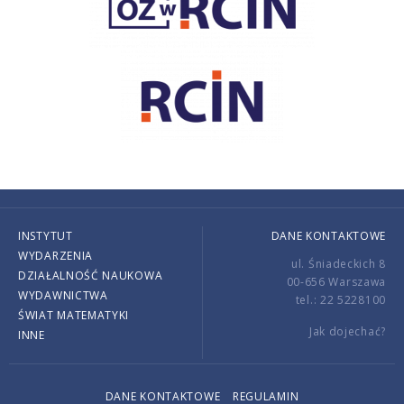
INSTYTUT
DANE KONTAKTOWE
WYDARZENIA
ul. Śniadeckich 8
DZIAŁALNOŚĆ NAUKOWA
00-656 Warszawa
WYDAWNICTWA
tel.: 22 5228100
ŚWIAT MATEMATYKI
Jak dojechać?
INNE
DANE KONTAKTOWE
REGULAMIN