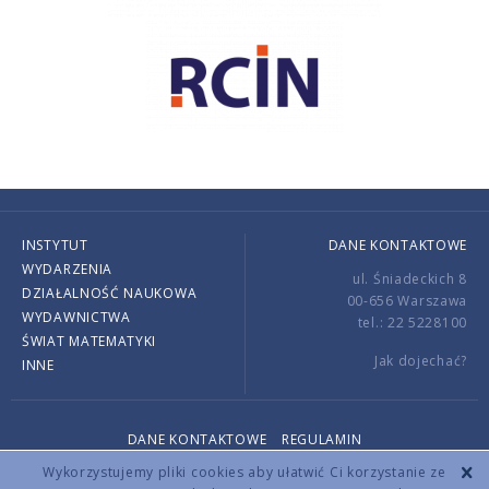
INSTYTUT
DANE KONTAKTOWE
WYDARZENIA
ul. Śniadeckich 8
DZIAŁALNOŚĆ NAUKOWA
00-656 Warszawa
WYDAWNICTWA
tel.: 22 5228100
ŚWIAT MATEMATYKI
Jak dojechać?
INNE
DANE KONTAKTOWE
REGULAMIN
Copyright © 2026 by IMPAN. All rights reserved.
Wykorzystujemy pliki cookies aby ułatwić Ci korzystanie ze