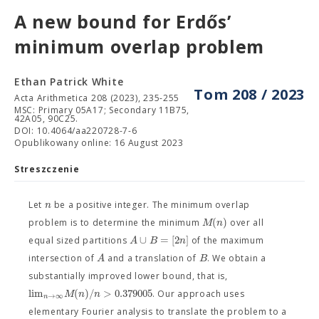
A new bound for Erdős’
minimum overlap problem
Ethan Patrick White
Tom 208 / 2023
Acta Arithmetica 208 (2023), 235-255
MSC: Primary 05A17; Secondary 11B75,
42A05, 90C25.
DOI: 10.4064/aa220728-7-6
Opublikowany online: 16 August 2023
Streszczenie
n
Let
be a positive integer. The minimum overlap
(
)
M
n
problem is to determine the minimum
over all
∪
=
[
2
]
A
B
n
equal sized partitions
of the maximum
A
B
intersection of
and a translation of
. We obtain a
substantially improved lower bound, that is,
lim
(
)
/
>
0.379005
M
n
n
. Our approach uses
→
∞
n
elementary Fourier analysis to translate the problem to a