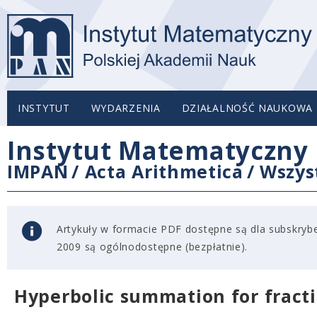
INSTYTUT
WYDARZENIA
DZIAŁALNOŚĆ NAUKOWA
Instytut Matematyczny 
IMPAN
/
Acta Arithmetica
/
Wszys
Artykuły w formacie PDF dostępne są dla subskryben
2009 są ogólnodostępne (bezpłatnie).
Hyperbolic summation for fract