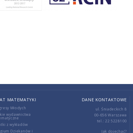
IAT MATEMATYKI
DANE KONTAKTOWE
gresy Młodych
ul. Śniadeckich 8
kie wydawnictwa
00-656 Warszawa
ematyczne
tel.: 22 5228100
tki z wykładów
gium Dziekanów i
Jak dojechać?