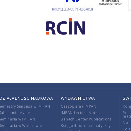
DZIAŁALNOŚĆ NAUKOWA
WYDAWNICTWA
ŚW
Semestry Simonsa w IM PAN
Czasopisma IMPAN
Kon
Sale seminaryjne
IMPAN Lecture Notes
Pols
mat
Seminaria w IM PAN
Banach Center Publications
Nota
Seminaria w Warszawie
Księgozbiór matematyczny
Kole