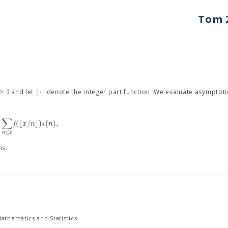
Tom 2
≥
1
⌊
⋅
⌋
and let
denote the integer part function. We evaluate asymptotic
∑
(
⌊
/
⌋
)
(
)
,
f
x
n
τ
n
≤
n
x
ns.
athematics and Statistics