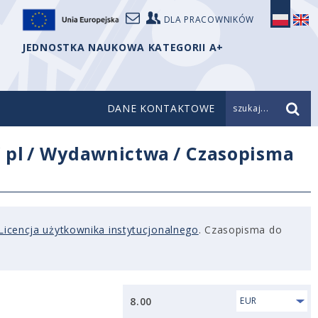
DLA PRACOWNIKÓW
JEDNOSTKA NAUKOWA KATEGORII A+
DANE KONTAKTOWE
szukaj...
/
pl
/
Wydawnictwa
/
Czasopisma
Licencja użytkownika instytucjonalnego
. Czasopisma do
8.00
EUR