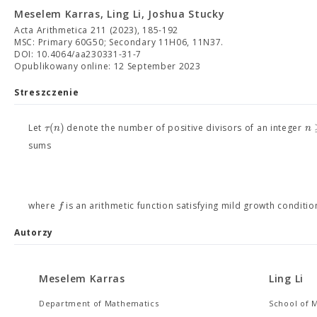
Meselem Karras, Ling Li, Joshua Stucky
Acta Arithmetica 211 (2023), 185-192
MSC: Primary 60G50; Secondary 11H06, 11N37.
DOI: 10.4064/aa230331-31-7
Opublikowany online: 12 September 2023
Streszczenie
(
)
τ
n
n
Let
denote the number of positive divisors of an integer
sums
f
where
is an arithmetic function satisfying mild growth conditio
Autorzy
Meselem Karras
Ling Li
Department of Mathematics
School of M