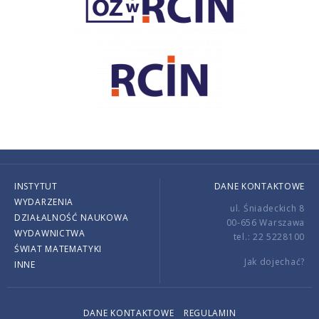
INSTYTUT
DANE KONTAKTOWE
WYDARZENIA
ul. Śniadeckich 8
DZIAŁALNOŚĆ NAUKOWA
00-656 Warszawa
WYDAWNICTWA
tel.: 22 5228100
ŚWIAT MATEMATYKI
Jak dojechać?
INNE
DANE KONTAKTOWE
REGULAMIN