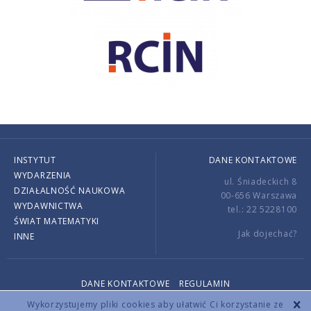
INSTYTUT
DANE KONTAKTOWE
WYDARZENIA
ul. Śniadeckich 8
DZIAŁALNOŚĆ NAUKOWA
00-656 Warszawa
WYDAWNICTWA
tel.: 22 5228100
ŚWIAT MATEMATYKI
Jak dojechać?
INNE
DANE KONTAKTOWE
REGULAMIN
Copyright © 2026 by IMPAN. All rights reserved.
Wykorzystujemy pliki cookies aby ułatwić Ci korzystanie ze