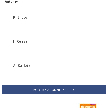
Autorzy
P. Erdös
I. Ruzsa
A. Sárközi
POBIERZ ZGODNIE Z CC-BY