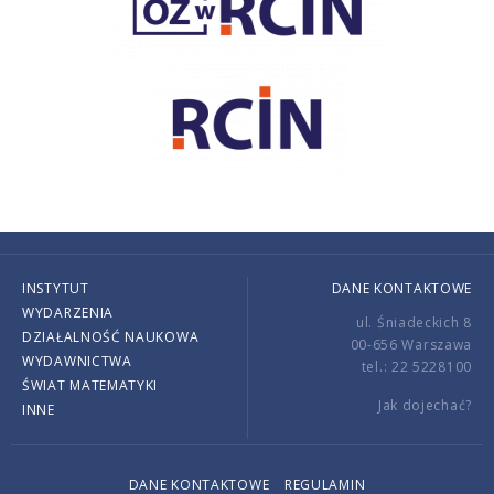
INSTYTUT
DANE KONTAKTOWE
WYDARZENIA
ul. Śniadeckich 8
DZIAŁALNOŚĆ NAUKOWA
00-656 Warszawa
WYDAWNICTWA
tel.: 22 5228100
ŚWIAT MATEMATYKI
Jak dojechać?
INNE
DANE KONTAKTOWE
REGULAMIN