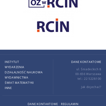
INSTYTUT
DANE KONTAKTOWE
WYDARZENIA
ul. Śniadeckich 8
DZIAŁALNOŚĆ NAUKOWA
00-656 Warszawa
WYDAWNICTWA
tel.: 22 5228100
ŚWIAT MATEMATYKI
Jak dojechać?
INNE
DANE KONTAKTOWE
REGULAMIN