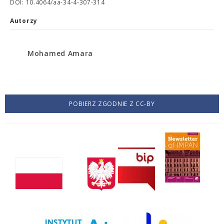
DOI: 10.4064/aa-34-4-307-314
Autorzy
Mohamed Amara
POBIERZ ZGODNIE Z CC-BY