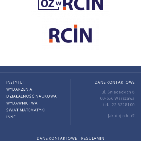
INSTYTUT
DANE KONTAKTOWE
WYDARZENIA
ul. Śniadeckich 8
DZIAŁALNOŚĆ NAUKOWA
00-656 Warszawa
WYDAWNICTWA
tel.: 22 5228100
ŚWIAT MATEMATYKI
Jak dojechać?
INNE
DANE KONTAKTOWE
REGULAMIN