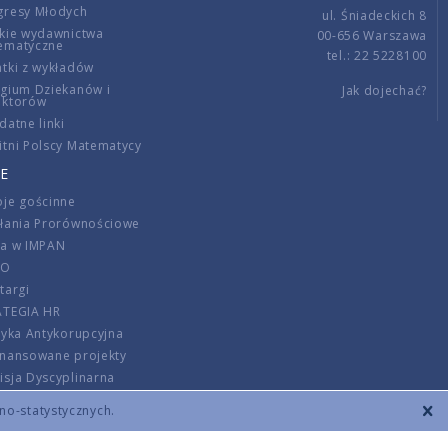
gresy Młodych
ul. Śniadeckich 8
kie wydawnictwa
00-656 Warszawa
ematyczne
tel.: 22 5228100
tki z wykładów
gium Dziekanów i
Jak dojechać?
ektorów
datne linki
tni Polscy Matematycy
E
je gościnne
ałania Prorównościowe
ca w IMPAN
DO
targi
ATEGIA HR
tyka Antykorupcyjna
inansowane projekty
sja Dyscyplinarna
rmator
zno-statystycznych.
szenie opłat