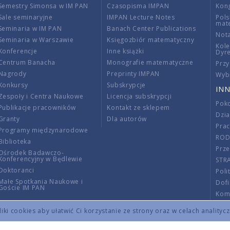
Semestry Simonsa w IM PAN
Czasopisma IMPAN
Kon
Sale seminaryjne
IMPAN Lecture Notes
Pols
mat
Seminaria w IM PAN
Banach Center Publications
Nota
Seminaria w Warszawie
Księgozbiór matematyczny
Kole
Konferencje
Inne książki
Dyr
Centrum Banacha
Monografie matematyczne
Przy
Nagrody
Preprinty IMPAN
Wybi
Konkursy
Subskrypcje
INN
Zespoły i Centra Naukowe
Licencja subskrypcji
Poko
Publikacje pracowników
Kontakt ze sklepem
Dzi
Granty
Dla autorów
Pra
Programy międzynarodowe
RO
Biblioteka
Prze
Ośrodek Badawczo-
Konferencyjny w Będlewie
STR
Doktoranci
Poli
Małe Spotkania Naukowe i
Dof
Goście IM PAN
Komi
Info
ki cookies aby ułatwić Ci korzystanie ze strony oraz w celach analityc
Wno