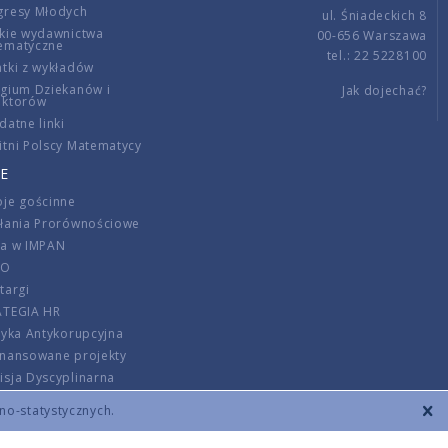
gresy Młodych
ul. Śniadeckich 8
kie wydawnictwa
00-656 Warszawa
ematyczne
tel.: 22 5228100
tki z wykładów
gium Dziekanów i
Jak dojechać?
ektorów
datne linki
tni Polscy Matematycy
E
je gościnne
ałania Prorównościowe
ca w IMPAN
DO
targi
ATEGIA HR
tyka Antykorupcyjna
inansowane projekty
sja Dyscyplinarna
rmator
zno-statystycznych.
szenie opłat