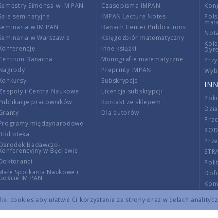
Semestry Simonsa w IM PAN
Czasopisma IMPAN
Kon
Sale seminaryjne
IMPAN Lecture Notes
Pols
mat
Seminaria w IM PAN
Banach Center Publications
Nota
Seminaria w Warszawie
Księgozbiór matematyczny
Kole
Konferencje
Inne książki
Dyr
Centrum Banacha
Monografie matematyczne
Przy
Nagrody
Preprinty IMPAN
Wybi
Konkursy
Subskrypcje
INN
Zespoły i Centra Naukowe
Licencja subskrypcji
Poko
Publikacje pracowników
Kontakt ze sklepem
Dzi
Granty
Dla autorów
Pra
Programy międzynarodowe
RO
Biblioteka
Prze
Ośrodek Badawczo-
Konferencyjny w Będlewie
STR
Doktoranci
Poli
Małe Spotkania Naukowe i
Dof
Goście IM PAN
Komi
Info
ki cookies aby ułatwić Ci korzystanie ze strony oraz w celach analityc
Wno