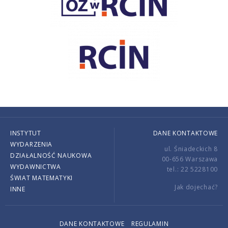
INSTYTUT
DANE KONTAKTOWE
WYDARZENIA
ul. Śniadeckich 8
DZIAŁALNOŚĆ NAUKOWA
00-656 Warszawa
WYDAWNICTWA
tel.: 22 5228100
ŚWIAT MATEMATYKI
Jak dojechać?
INNE
DANE KONTAKTOWE
REGULAMIN