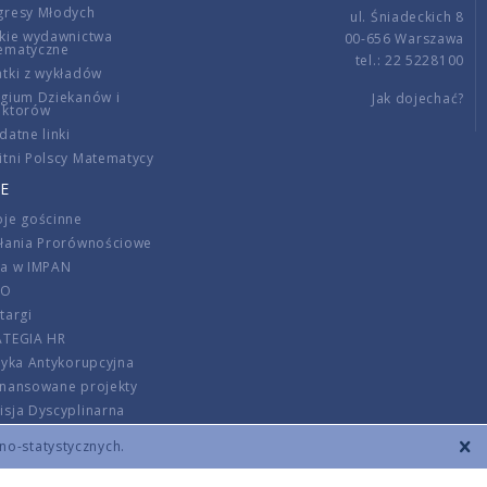
gresy Młodych
ul. Śniadeckich 8
kie wydawnictwa
00-656 Warszawa
ematyczne
tel.: 22 5228100
tki z wykładów
gium Dziekanów i
Jak dojechać?
ektorów
datne linki
tni Polscy Matematycy
E
je gościnne
ałania Prorównościowe
ca w IMPAN
DO
targi
ATEGIA HR
tyka Antykorupcyjna
inansowane projekty
sja Dyscyplinarna
rmator
zno-statystycznych.
szenie opłat