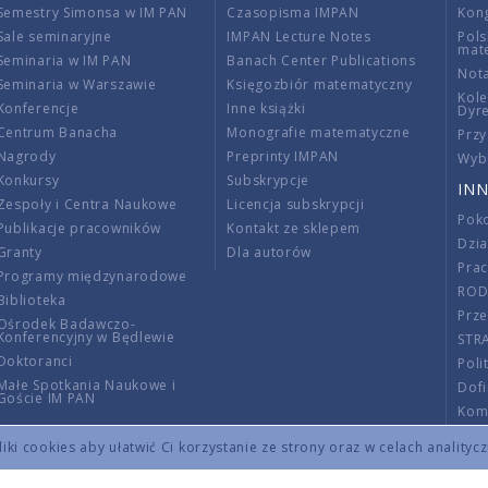
Semestry Simonsa w IM PAN
Czasopisma IMPAN
Kon
Sale seminaryjne
IMPAN Lecture Notes
Pols
mat
Seminaria w IM PAN
Banach Center Publications
Nota
Seminaria w Warszawie
Księgozbiór matematyczny
Kole
Konferencje
Inne książki
Dyr
Centrum Banacha
Monografie matematyczne
Przy
Nagrody
Preprinty IMPAN
Wybi
Konkursy
Subskrypcje
INN
Zespoły i Centra Naukowe
Licencja subskrypcji
Poko
Publikacje pracowników
Kontakt ze sklepem
Dzi
Granty
Dla autorów
Pra
Programy międzynarodowe
RO
Biblioteka
Prze
Ośrodek Badawczo-
Konferencyjny w Będlewie
STR
Doktoranci
Poli
Małe Spotkania Naukowe i
Dof
Goście IM PAN
Komi
Info
ki cookies aby ułatwić Ci korzystanie ze strony oraz w celach analityc
Wno