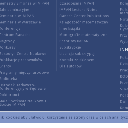
Semestry Simonsa w IM PAN
Czasopisma IMPAN
Kon
Sale seminaryjne
IMPAN Lecture Notes
Pols
mat
Seminaria w IM PAN
Banach Center Publications
Nota
Seminaria w Warszawie
Księgozbiór matematyczny
Kole
Konferencje
Inne książki
Dyr
Centrum Banacha
Monografie matematyczne
Przy
Nagrody
Preprinty IMPAN
Wybi
Konkursy
Subskrypcje
INN
Zespoły i Centra Naukowe
Licencja subskrypcji
Poko
Publikacje pracowników
Kontakt ze sklepem
Dzi
Granty
Dla autorów
Pra
Programy międzynarodowe
RO
Biblioteka
Prze
Ośrodek Badawczo-
Konferencyjny w Będlewie
STR
Doktoranci
Poli
Małe Spotkania Naukowe i
Dof
Goście IM PAN
Komi
Info
ki cookies aby ułatwić Ci korzystanie ze strony oraz w celach analityc
Wno