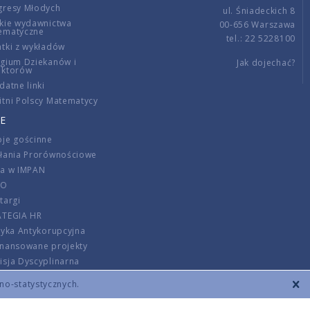
gresy Młodych
ul. Śniadeckich 8
kie wydawnictwa
00-656 Warszawa
ematyczne
tel.: 22 5228100
tki z wykładów
gium Dziekanów i
Jak dojechać?
ektorów
datne linki
tni Polscy Matematycy
E
je gościnne
ałania Prorównościowe
ca w IMPAN
DO
targi
ATEGIA HR
tyka Antykorupcyjna
inansowane projekty
sja Dyscyplinarna
rmator
zno-statystycznych.
szenie opłat