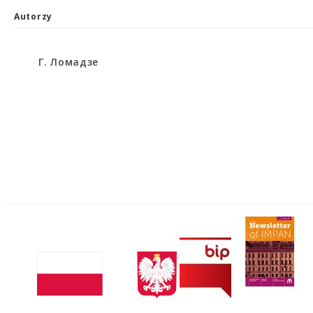
Autorzy
Г. Ломадзе