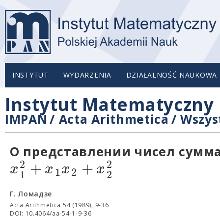
INSTYTUT
WYDARZENIA
DZIAŁALNOŚĆ NAUKOWA
Instytut Matematyczny 
IMPAN
/
Acta Arithmetica
/
Wszys
О представлении чисел сумм
2
2
+
+
x
x
x
x
1
2
1
2
Г. Ломадзе
Acta Arithmetica 54 (1989), 9-36
DOI: 10.4064/aa-54-1-9-36