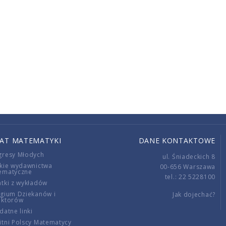
IAT MATEMATYKI
DANE KONTAKTOWE
gresy Młodych
ul. Śniadeckich 8
kie wydawnictwa
00-656 Warszawa
ematyczne
tel.: 22 5228100
tki z wykładów
gium Dziekanów i
Jak dojechać?
ektorów
datne linki
tni Polscy Matematycy