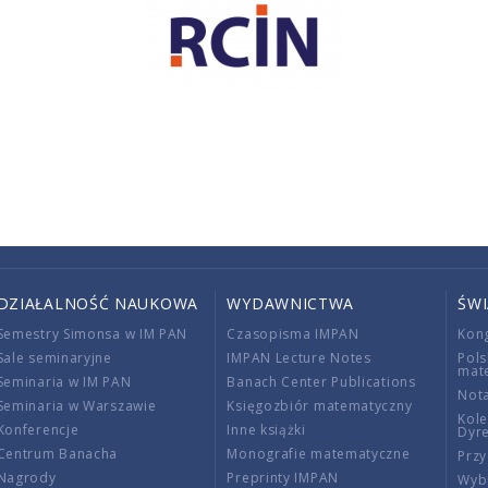
DZIAŁALNOŚĆ NAUKOWA
WYDAWNICTWA
ŚW
Semestry Simonsa w IM PAN
Czasopisma IMPAN
Kon
Sale seminaryjne
IMPAN Lecture Notes
Pols
mat
Seminaria w IM PAN
Banach Center Publications
Nota
Seminaria w Warszawie
Księgozbiór matematyczny
Kole
Konferencje
Inne książki
Dyr
Centrum Banacha
Monografie matematyczne
Przy
Nagrody
Preprinty IMPAN
Wybi