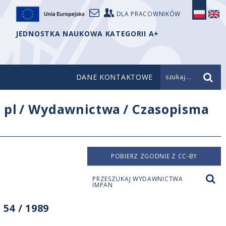
DLA PRACOWNIKÓW
JEDNOSTKA NAUKOWA KATEGORII A+
DANE KONTAKTOWE
szukaj...
/
pl
/
Wydawnictwa
/
Czasopisma
POBIERZ ZGODNIE Z CC-BY
PRZESZUKAJ WYDAWNICTWA
IMPAN
54 / 1989