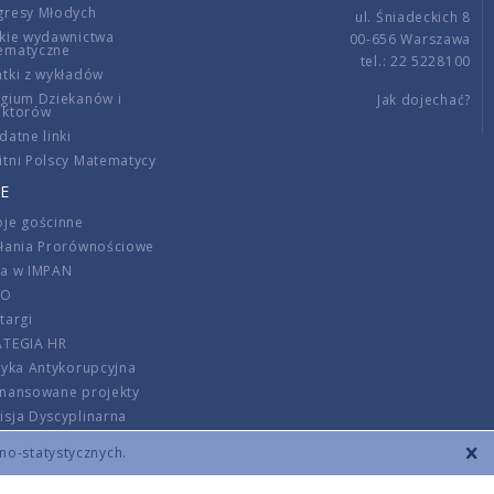
gresy Młodych
ul. Śniadeckich 8
kie wydawnictwa
00-656 Warszawa
ematyczne
tel.: 22 5228100
tki z wykładów
gium Dziekanów i
Jak dojechać?
ektorów
datne linki
tni Polscy Matematycy
E
je gościnne
ałania Prorównościowe
ca w IMPAN
DO
targi
ATEGIA HR
tyka Antykorupcyjna
inansowane projekty
sja Dyscyplinarna
rmator
zno-statystycznych.
szenie opłat