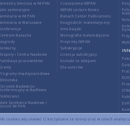
Semestry Simonsa w IM PAN
Czasopisma IMPAN
Kon
Sale seminaryjne
IMPAN Lecture Notes
Pols
mat
Seminaria w IM PAN
Banach Center Publications
Nota
Seminaria w Warszawie
Księgozbiór matematyczny
Kole
Konferencje
Inne książki
Dyr
Centrum Banacha
Monografie matematyczne
Przy
Nagrody
Preprinty IMPAN
Wybi
Konkursy
Subskrypcje
INN
Zespoły i Centra Naukowe
Licencja subskrypcji
Poko
Publikacje pracowników
Kontakt ze sklepem
Dzi
Granty
Dla autorów
Pra
Programy międzynarodowe
RO
Biblioteka
Prze
Ośrodek Badawczo-
Konferencyjny w Będlewie
STR
Doktoranci
Poli
Małe Spotkania Naukowe i
Dof
Goście IM PAN
Komi
Info
ki cookies aby ułatwić Ci korzystanie ze strony oraz w celach analityc
Wno