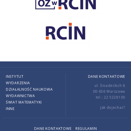
INSTYTUT
DANE KONTAKTOWE
WYDARZENIA
ul. Śniadeckich 8
DZIAŁALNOŚĆ NAUKOWA
00-656 Warszawa
WYDAWNICTWA
tel.: 22 5228100
ŚWIAT MATEMATYKI
Jak dojechać?
INNE
DANE KONTAKTOWE
REGULAMIN