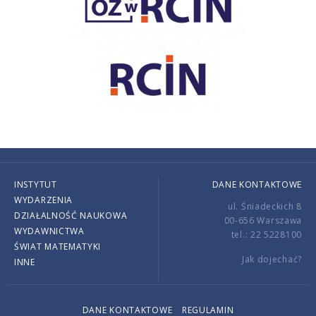
INSTYTUT
DANE KONTAKTOWE
WYDARZENIA
ul. Śniadeckich 8
DZIAŁALNOŚĆ NAUKOWA
00-656 Warszawa
WYDAWNICTWA
tel.: 22 5228100
ŚWIAT MATEMATYKI
Jak dojechać?
INNE
DANE KONTAKTOWE
REGULAMIN