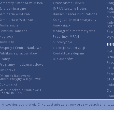
Semestry Simonsa w IM PAN
Czasopisma IMPAN
Kon
Sale seminaryjne
IMPAN Lecture Notes
Pols
mat
Seminaria w IM PAN
Banach Center Publications
Nota
Seminaria w Warszawie
Księgozbiór matematyczny
Kole
Konferencje
Inne książki
Dyr
Centrum Banacha
Monografie matematyczne
Przy
Nagrody
Preprinty IMPAN
Wybi
Konkursy
Subskrypcje
INN
Zespoły i Centra Naukowe
Licencja subskrypcji
Poko
Publikacje pracowników
Kontakt ze sklepem
Dzi
Granty
Dla autorów
Pra
Programy międzynarodowe
RO
Biblioteka
Prze
Ośrodek Badawczo-
Konferencyjny w Będlewie
STR
Doktoranci
Poli
Małe Spotkania Naukowe i
Dof
Goście IM PAN
Komi
Info
ki cookies aby ułatwić Ci korzystanie ze strony oraz w celach analityc
Wno