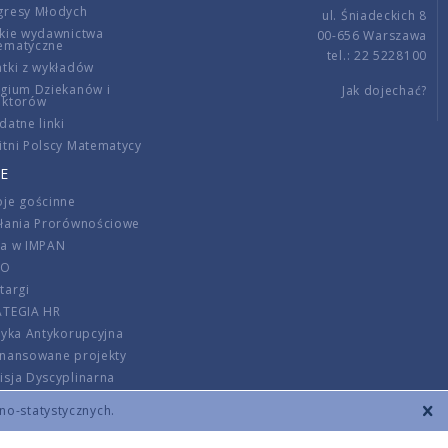
gresy Młodych
ul. Śniadeckich 8
kie wydawnictwa
00-656 Warszawa
ematyczne
tel.: 22 5228100
tki z wykładów
gium Dziekanów i
Jak dojechać?
ektorów
datne linki
tni Polscy Matematycy
E
je gościnne
ałania Prorównościowe
ca w IMPAN
DO
targi
ATEGIA HR
tyka Antykorupcyjna
inansowane projekty
sja Dyscyplinarna
rmator
zno-statystycznych.
szenie opłat