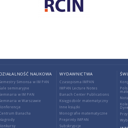
DZIAŁALNOŚĆ NAUKOWA
WYDAWNICTWA
ŚW
Semestry Simonsa w IM PAN
Czasopisma IMPAN
Kon
Sale seminaryjne
IMPAN Lecture Notes
Pols
mat
Seminaria w IM PAN
Banach Center Publications
Nota
Seminaria w Warszawie
Księgozbiór matematyczny
Kole
Konferencje
Inne książki
Dyr
Centrum Banacha
Monografie matematyczne
Przy
Nagrody
Preprinty IMPAN
Wybi
Konkursy
Subskrypcje