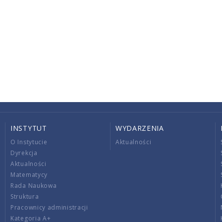
INSTYTUT
WYDARZENIA
O Instytucie
Aktualności
Dyrekcja
Aktualności
Matematycy
Rada Naukowa
Struktura
Pracownicy administracji
Kategoria A+