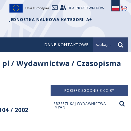
DLA PRACOWNIKÓW
JEDNOSTKA NAUKOWA KATEGORII A+
DANE KONTAKTOWE
szukaj...
/
pl
/
Wydawnictwa
/
Czasopisma
POBIERZ ZGODNIE Z CC-BY
PRZESZUKAJ WYDAWNICTWA
IMPAN
04 / 2002