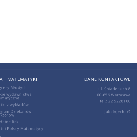
IAT MATEMATYKI
DANE KONTAKTOWE
gresy Młodych
ul. Śniadeckich 8
kie wydawnictwa
00-656 Warszawa
ematyczne
tel.: 22 5228100
tki z wykładów
gium Dziekanów i
Jak dojechać?
ektorów
datne linki
tni Polscy Matematycy