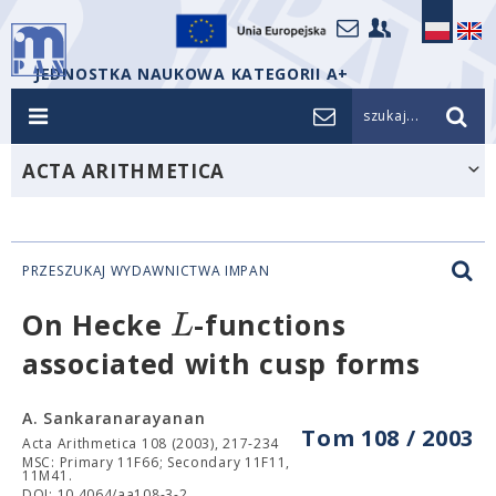
JEDNOSTKA NAUKOWA KATEGORII A+
szukaj...
ACTA ARITHMETICA
PRZESZUKAJ WYDAWNICTWA IMPAN
L
On Hecke
-functions
associated with cusp forms
A. Sankaranarayanan
Tom 108 / 2003
Acta Arithmetica 108 (2003), 217-234
MSC: Primary 11F66; Secondary 11F11,
11M41.
DOI: 10.4064/aa108-3-2