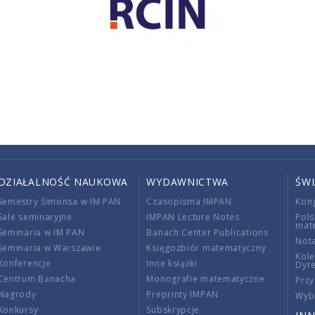
DZIAŁALNOŚĆ NAUKOWA
WYDAWNICTWA
ŚW
Semestry Simonsa w IM PAN
Czasopisma IMPAN
Kon
Sale seminaryjne
IMPAN Lecture Notes
Pols
mat
Seminaria w IM PAN
Banach Center Publications
Nota
Seminaria w Warszawie
Księgozbiór matematyczny
Kole
Konferencje
Inne książki
Dyr
Centrum Banacha
Monografie matematyczne
Przy
Nagrody
Preprinty IMPAN
Wybi
Konkursy
Subskrypcje