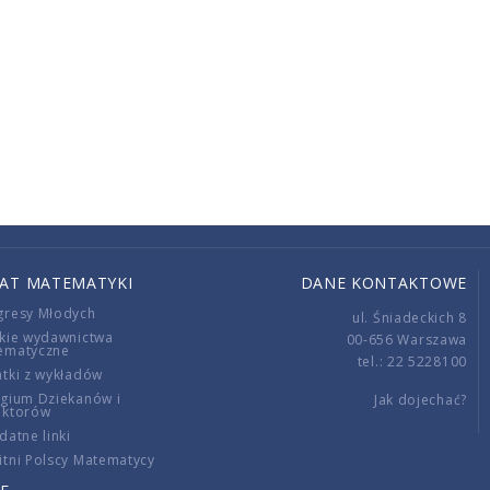
IAT MATEMATYKI
DANE KONTAKTOWE
gresy Młodych
ul. Śniadeckich 8
kie wydawnictwa
00-656 Warszawa
ematyczne
tel.: 22 5228100
tki z wykładów
gium Dziekanów i
Jak dojechać?
ektorów
datne linki
tni Polscy Matematycy