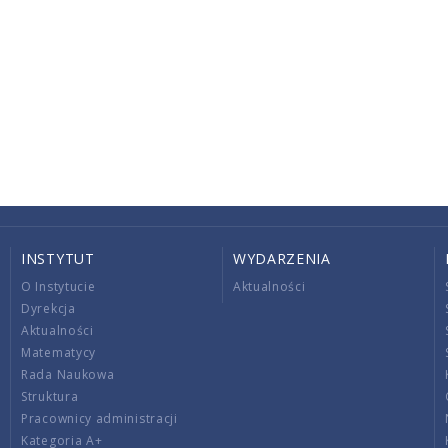
INSTYTUT
WYDARZENIA
O Instytucie
Aktualności
Dyrekcja
Aktualności
Matematycy
Rada Naukowa
Struktura
Pracownicy administracji
Kategoria A+