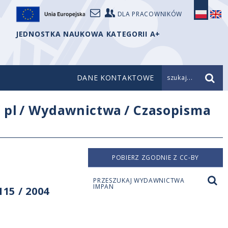
DLA PRACOWNIKÓW
JEDNOSTKA NAUKOWA KATEGORII A+
DANE KONTAKTOWE
szukaj...
/
pl
/
Wydawnictwa
/
Czasopisma
POBIERZ ZGODNIE Z CC-BY
PRZESZUKAJ WYDAWNICTWA
IMPAN
15 / 2004