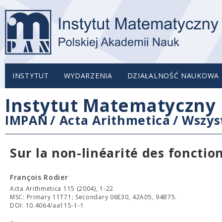
INSTYTUT
WYDARZENIA
DZIAŁALNOŚĆ NAUKOWA
Instytut Matematyczny 
IMPAN
/
Acta Arithmetica
/
Wszys
Sur la non-linéarité des foncti
François Rodier
Acta Arithmetica 115 (2004), 1-22
MSC: Primary 11T71; Secondary 06E30, 42A05, 94B75.
DOI: 10.4064/aa115-1-1