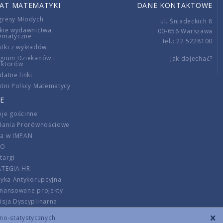
IAT MATEMATYKI
DANE KONTAKTOWE
gresy Młodych
ul. Śniadeckich 8
kie wydawnictwa
00-656 Warszawa
ematyczne
tel.: 22 5228100
tki z wykładów
gium Dziekanów i
Jak dojechać?
ektorów
datne linki
tni Polscy Matematycy
E
je gościnne
ałania Prorównościowe
ca w IMPAN
DO
targi
ATEGIA HR
tyka Antykorupcyjna
inansowane projekty
sja Dyscyplinarna
rmator
zno-statystycznych.