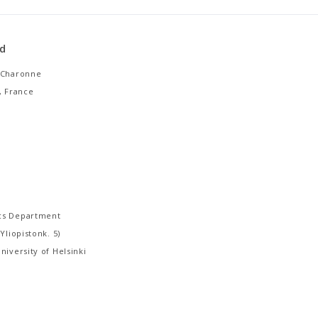
d
 Charonne
, France
cs Department
Yliopistonk. 5)
niversity of Helsinki