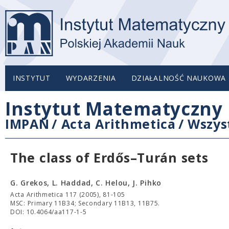
INSTYTUT
WYDARZENIA
DZIAŁALNOŚĆ NAUKOWA
Instytut Matematyczny 
IMPAN
/
Acta Arithmetica
/
Wszys
The class of Erdős–Turán sets
G. Grekos, L. Haddad, C. Helou, J. Pihko
Acta Arithmetica 117 (2005), 81-105
MSC: Primary 11B34; Secondary 11B13, 11B75.
DOI: 10.4064/aa117-1-5