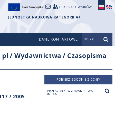
DLA PRACOWNIKÓW
JEDNOSTKA NAUKOWA KATEGORII A+
DANE KONTAKTOWE
szukaj...
/
pl
/
Wydawnictwa
/
Czasopisma
POBIERZ ZGODNIE Z CC-BY
PRZESZUKAJ WYDAWNICTWA
IMPAN
17 / 2005