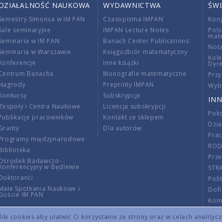
DZIAŁALNOŚĆ NAUKOWA
WYDAWNICTWA
ŚW
Semestry Simonsa w IM PAN
Czasopisma IMPAN
Kon
Sale seminaryjne
IMPAN Lecture Notes
Pols
mat
Seminaria w IM PAN
Banach Center Publications
Nota
Seminaria w Warszawie
Księgozbiór matematyczny
Kole
Konferencje
Inne książki
Dyr
Centrum Banacha
Monografie matematyczne
Przy
Nagrody
Preprinty IMPAN
Wybi
Konkursy
Subskrypcje
INN
Zespoły i Centra Naukowe
Licencja subskrypcji
Poko
Publikacje pracowników
Kontakt ze sklepem
Dzi
Granty
Dla autorów
Pra
Programy międzynarodowe
RO
Biblioteka
Prze
Ośrodek Badawczo-
Konferencyjny w Będlewie
STR
Doktoranci
Poli
Małe Spotkania Naukowe i
Dof
Goście IM PAN
Komi
Info
ki cookies aby ułatwić Ci korzystanie ze strony oraz w celach analityc