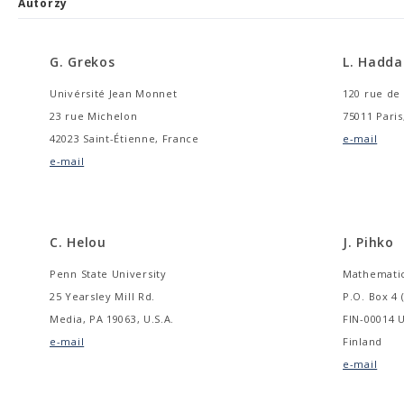
Autorzy
G. Grekos
L. Hadda
Univérsité Jean Monnet
120 rue de
23 rue Michelon
75011 Paris
42023 Saint-Étienne, France
e-mail
e-mail
C. Helou
J. Pihko
Penn State University
Mathemati
25 Yearsley Mill Rd.
P.O. Box 4 (
Media, PA 19063, U.S.A.
FIN-00014 U
e-mail
Finland
e-mail