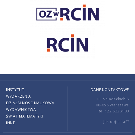
INSTYTUT
DANE KONTAKTOWE
WYDARZENIA
ul. Śniadeckich 8
DZIAŁALNOŚĆ NAUKOWA
00-656 Warszawa
WYDAWNICTWA
tel.: 22 5228100
ŚWIAT MATEMATYKI
Jak dojechać?
INNE