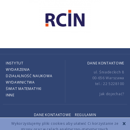
INSTYTUT
DANE KONTAKTOWE
WYDARZENIA
ul. Śniadeckich 8
DZIAŁALNOŚĆ NAUKOWA
00-656 Warszawa
WYDAWNICTWA
tel.: 22 5228100
ŚWIAT MATEMATYKI
Jak dojechać?
INNE
DANE KONTAKTOWE
REGULAMIN
Copyright © 2026 by IMPAN. All rights reserved.
Wykorzystujemy pliki cookies aby ułatwić Ci korzystanie ze
strony oraz w celach analityczno-statystycznych.