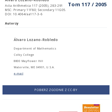
Tom 117 / 2005
Acta Arithmetica 117 (2005), 283-291
MSC: Primary 11F80; Secondary 11G05.
DOI: 10.4064/aa117-3-6
Autorzy
Álvaro Lozano-Robledo
Department of Mathematics
Colby College
8800 Mayflower Hill
Waterville, ME 04901, U.S.A.
e-mail
POBIERZ ZGODNIE Z CC-BY