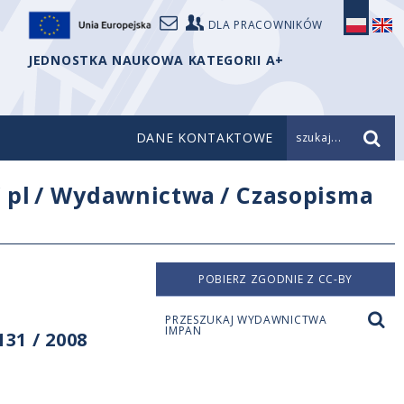
DLA PRACOWNIKÓW
JEDNOSTKA NAUKOWA KATEGORII A+
DANE KONTAKTOWE
szukaj...
/
pl
/
Wydawnictwa
/
Czasopisma
POBIERZ ZGODNIE Z CC-BY
PRZESZUKAJ WYDAWNICTWA
IMPAN
31 / 2008