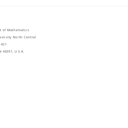
 of Mathematics
versity North Central
. 421
N 46391, U.S.A.