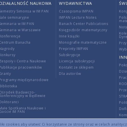
DZIAŁALNOŚĆ NAUKOWA
WYDAWNICTWA
ŚW
Semestry Simonsa w IM PAN
Czasopisma IMPAN
Kon
Sale seminaryjne
IMPAN Lecture Notes
Pols
mat
Seminaria w IM PAN
Banach Center Publications
Nota
Seminaria w Warszawie
Księgozbiór matematyczny
Kole
Konferencje
Inne książki
Dyr
Centrum Banacha
Monografie matematyczne
Przy
Nagrody
Preprinty IMPAN
Wybi
Konkursy
Subskrypcje
INN
Zespoły i Centra Naukowe
Licencja subskrypcji
Poko
Publikacje pracowników
Kontakt ze sklepem
Dzi
Granty
Dla autorów
Pra
Programy międzynarodowe
RO
Biblioteka
Prze
Ośrodek Badawczo-
Konferencyjny w Będlewie
STR
Doktoranci
Poli
Małe Spotkania Naukowe i
Dof
Goście IM PAN
Komi
Info
ki cookies aby ułatwić Ci korzystanie ze strony oraz w celach analityc