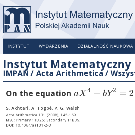
INSTYTUT
WYDARZENIA
DZIAŁALNOŚĆ NAUKOWA
Instytut Matematyczny 
IMPAN
/
Acta Arithmetica
/
Wszys
4
2
−
=
2
a
X
b
Y
On the equation
S. Akhtari, A. Togbé, P. G. Walsh
Acta Arithmetica 131 (2008), 145-169
MSC: Primary 11D25; Secondary 11B39.
DOI: 10.4064/aa131-2-3