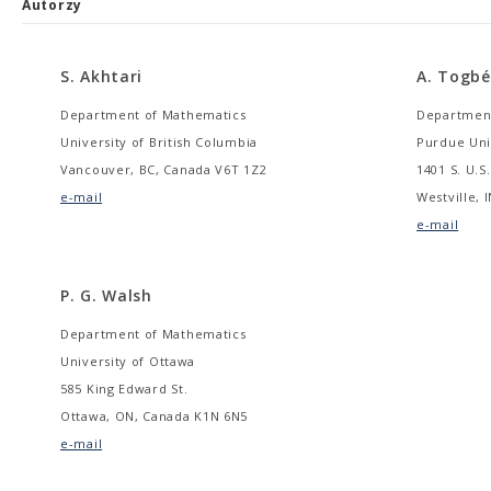
Autorzy
S. Akhtari
A. Togbé
Department of Mathematics
Department
University of British Columbia
Purdue Uni
Vancouver, BC, Canada V6T 1Z2
1401 S. U.S
e-mail
Westville, I
e-mail
P. G. Walsh
Department of Mathematics
University of Ottawa
585 King Edward St.
Ottawa, ON, Canada K1N 6N5
e-mail