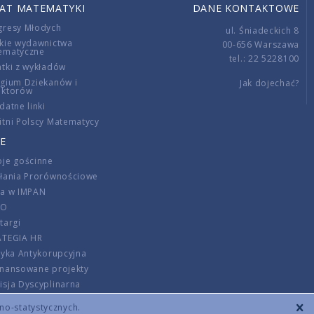
IAT MATEMATYKI
DANE KONTAKTOWE
gresy Młodych
ul. Śniadeckich 8
kie wydawnictwa
00-656 Warszawa
ematyczne
tel.: 22 5228100
tki z wykładów
gium Dziekanów i
Jak dojechać?
ektorów
datne linki
tni Polscy Matematycy
E
je gościnne
ałania Prorównościowe
ca w IMPAN
DO
targi
ATEGIA HR
tyka Antykorupcyjna
inansowane projekty
sja Dyscyplinarna
rmator
zno-statystycznych.