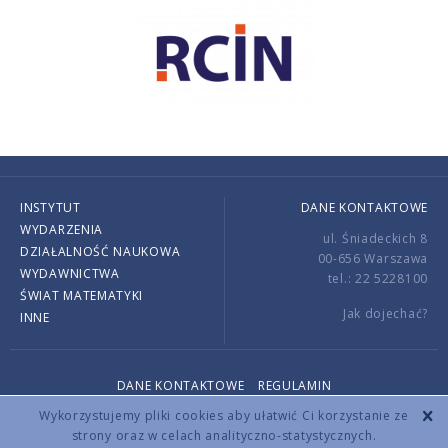
INSTYTUT
DANE KONTAKTOWE
WYDARZENIA
ul. Śniadeckich 8
DZIAŁALNOŚĆ NAUKOWA
00-656 Warszawa
WYDAWNICTWA
tel.: 22 5228100
ŚWIAT MATEMATYKI
Jak dojechać?
INNE
DANE KONTAKTOWE
REGULAMIN
Copyright © 2026 by IMPAN. All rights reserved.
Wykorzystujemy pliki cookies aby ułatwić Ci korzystanie ze
strony oraz w celach analityczno-statystycznych.