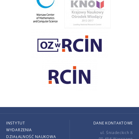
INSTYTUT
DANE KONTAKTOWE
WYDARZENIA
ul. Śniadeckich 8
DZIAŁALNOŚĆ NAUKOWA
00-656 Warszawa