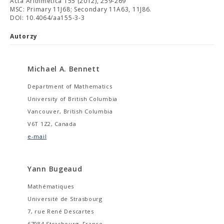
Acta Arithmetica 155 (2012), 259-269
MSC: Primary 11J68; Secondary 11A63, 11J86.
DOI: 10.4064/aa155-3-3
Autorzy
Michael A. Bennett
Department of Mathematics
University of British Columbia
Vancouver, British Columbia
V6T 1Z2, Canada
e-mail
Yann Bugeaud
Mathématiques
Université de Strasbourg
7, rue René Descartes
67084 Strasbourg, France