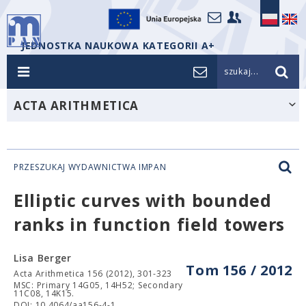
JEDNOSTKA NAUKOWA KATEGORII A+
szukaj...
ACTA ARITHMETICA
PRZESZUKAJ WYDAWNICTWA IMPAN
Elliptic curves with bounded
ranks in function field towers
Lisa Berger
Tom 156 / 2012
Acta Arithmetica 156 (2012), 301-323
MSC: Primary 14G05, 14H52; Secondary
11C08, 14K15.
DOI: 10.4064/aa156-4-1