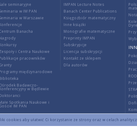
Sale seminaryjne
IMPAN Lecture Notes
Pols
mat
Seminaria w IM PAN
Banach Center Publications
Nota
Seminaria w Warszawie
Księgozbiór matematyczny
Kole
Konferencje
Inne książki
Dyr
Centrum Banacha
Monografie matematyczne
Przy
Nagrody
Preprinty IMPAN
Wybi
Konkursy
Subskrypcje
INN
Zespoły i Centra Naukowe
Licencja subskrypcji
Poko
Publikacje pracowników
Kontakt ze sklepem
Dzi
Granty
Dla autorów
Pra
Programy międzynarodowe
RO
Biblioteka
Prze
Ośrodek Badawczo-
Konferencyjny w Będlewie
STR
Doktoranci
Poli
Małe Spotkania Naukowe i
Dof
Goście IM PAN
Komi
Info
ki cookies aby ułatwić Ci korzystanie ze strony oraz w celach analityc
Wno