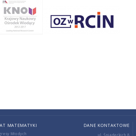
IAT MATEMATYKI
DANE KONTAKTOWE
gresy Młodych
ul. Śniadeckich 8