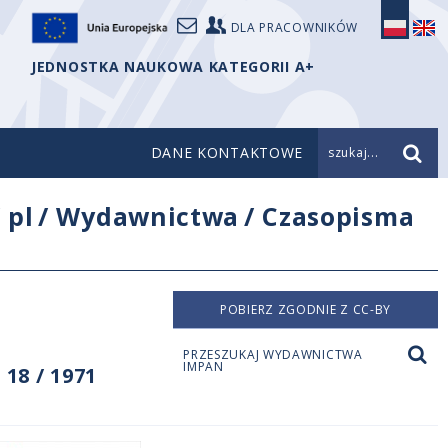
DLA PRACOWNIKÓW
JEDNOSTKA NAUKOWA KATEGORII A+
DANE KONTAKTOWE
szukaj...
/
pl
/
Wydawnictwa
/
Czasopisma
POBIERZ ZGODNIE Z CC-BY
PRZESZUKAJ WYDAWNICTWA
IMPAN
18 / 1971