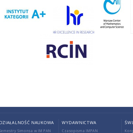
DZIAŁALNOŚĆ NAUKOWA
WYDAWNICTWA
ŚW
Semestry Simonsa w IM PAN
Czasopisma IMPAN
Kon