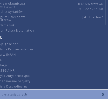
kie wydawnictwa
00-656 Warszawa
ematyczne
tel.: 22 5228100
tki z wykładów
gium Dziekanów i
Jak dojechać?
ektorów
datne linki
tni Polscy Matematycy
E
je gościnne
ałania Prorównościowe
ca w IMPAN
DO
targi
ATEGIA HR
tyka Antykorupcyjna
inansowane projekty
sja Dyscyplinarna
rmator
zno-statystycznych.
szenie opłat