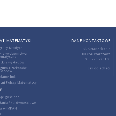
IAT MATEMATYKI
DANE KONTAKTOWE
gresy Młodych
ul. Śniadeckich 8
kie wydawnictwa
00-656 Warszawa
ematyczne
tel.: 22 5228100
tki z wykładów
gium Dziekanów i
Jak dojechać?
ektorów
datne linki
tni Polscy Matematycy
E
je gościnne
ałania Prorównościowe
ca w IMPAN
DO