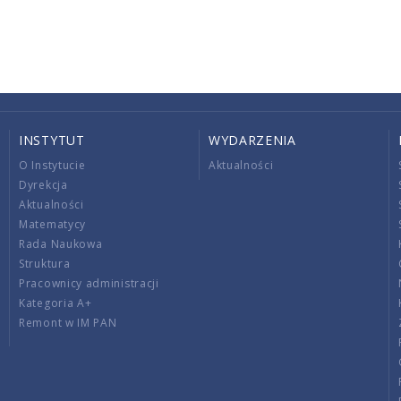
INSTYTUT
WYDARZENIA
O Instytucie
Aktualności
Dyrekcja
Aktualności
Matematycy
Rada Naukowa
Struktura
Pracownicy administracji
Kategoria A+
Remont w IM PAN