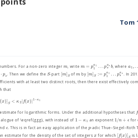
 points
Tom 1
=
…
,
a
a
m
m
p
p
b
a
1
s
e numbers. For a non-zero integer
, write
, where
1
s
1
⋯
[
]
[
]
:
=
…
a
a
p
S
m
m
m
p
p
1
s
. Then we define the
-part
of
by
. In 20
s
1
s
S
S
ficients with at least two distinct roots, then there exist effectively c
ch that
1
−
κ
(
)
]
<
|
(
)
|
x
κ
f
x
1
2
S
 estimate for logarithmic forms. Under the additional hypotheses that
1
−
1
/
+
κ
n
ϵ
alogue of \eqref{ggg}, with instead of
an exponent
for
1
ϵ
p
nd
. This is in fact an easy application of the
-adic Thue–Siegel–Roth
[
(
)
]
x
f
x
an estimate for the density of the set of integers
for which
is l
S