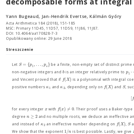
decomposable forms at integral
Yann Bugeaud, Jan-Hendrik Evertse, Kálmán Győry
Acta Arithmetica 184 (2018), 151-185
MSC: Primary 11D45, 11D57, 11D59, 11J86, 11J87.
DOI: 10.4064/aa170828-7-3
Opublikowany online: 29 June 2018
Streszczenie
=
{
,
…
,
}
S
p
p
Let
be a finite, non-empty set of distinct prim
1
s
b
p
non-negative integers and
is an integer relatively prime to
1
(
)
f
X
and Vincent proved that if
is a polynomial with integral coef
(
)
κ
κ
f
X
S
positive numbers
and
, depending only on
and
, su
1
2
[
f
(
)
=
0
x
f
x
/
for every integer
with
. Their proof uses a Baker-type
≥
2
n
degree
and no multiple roots, we deduce an ineffective an
(
)
κ
f
X
S
and instead of
an ineffective number depending on
,
a
2
1
/
n
We show that the exponent
is best possible. Lastly, we give 