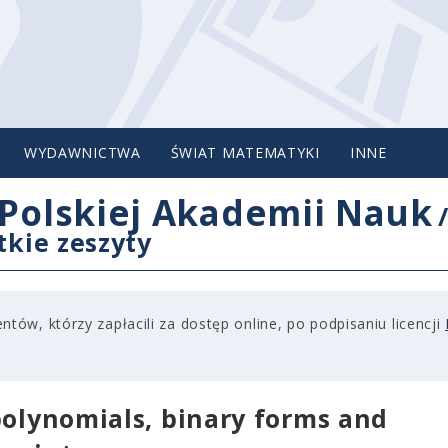
WYDAWNICTWA
ŚWIAT MATEMATYKI
INNE
Polskiej Akademii Nauk
tkie zeszyty
tów, którzy zapłacili za dostęp online, po podpisaniu licencji
 polynomials, binary forms and