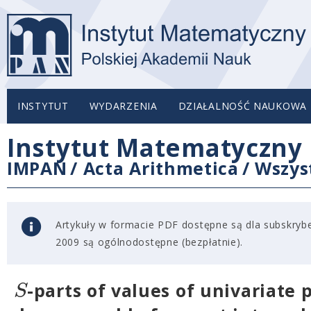
INSTYTUT
WYDARZENIA
DZIAŁALNOŚĆ NAUKOWA
Instytut Matematyczny 
IMPAN
/
Acta Arithmetica
/
Wszys
Artykuły w formacie PDF dostępne są dla subskryben
2009 są ogólnodostępne (bezpłatnie).
S
-parts of values of univariate