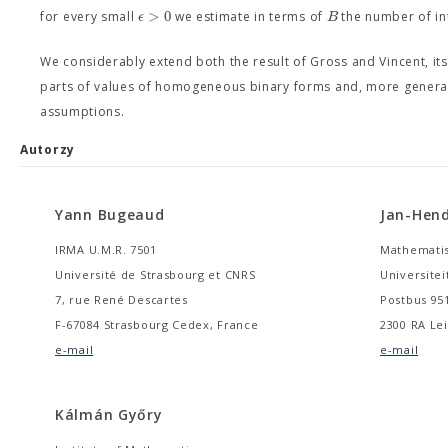
>
0
ϵ
B
for every small
we estimate in terms of
the number of i
We considerably extend both the result of Gross and Vincent, its 
parts of values of homogeneous binary forms and, more generall
assumptions.
Autorzy
Yann Bugeaud
Jan-Hend
IRMA U.M.R. 7501
Mathematis
Université de Strasbourg et CNRS
Universitei
7, rue René Descartes
Postbus 95
F-67084 Strasbourg Cedex, France
2300 RA Le
e-mail
e-mail
Kálmán Győry