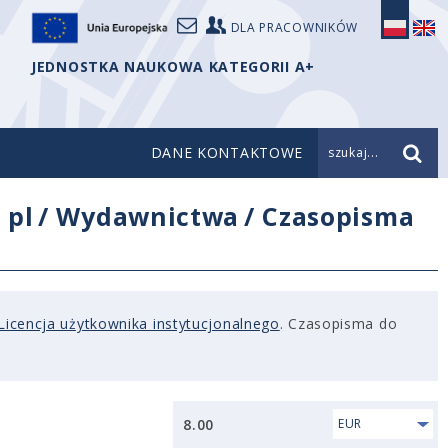
DLA PRACOWNIKÓW
JEDNOSTKA NAUKOWA KATEGORII A+
DANE KONTAKTOWE
szukaj...
/
pl
/
Wydawnictwa
/
Czasopisma
Licencja użytkownika instytucjonalnego
. Czasopisma do
8.00
EUR