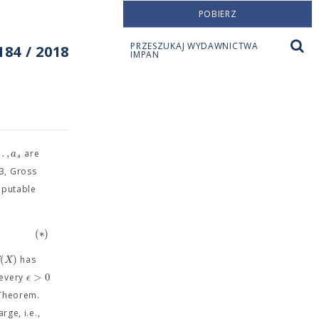
POBIERZ
PRZESZUKAJ WYDAWNICTWA
84 / 2018
IMPAN
…
,
a
are
s
13, Gross
omputable
(
∗
)
(
)
f
X
has
>
0
ϵ
 every
 Theorem.
arge, i.e.,