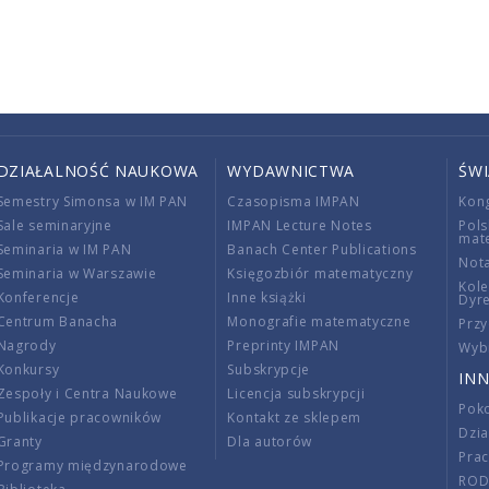
DZIAŁALNOŚĆ NAUKOWA
WYDAWNICTWA
ŚW
Semestry Simonsa w IM PAN
Czasopisma IMPAN
Kon
Sale seminaryjne
IMPAN Lecture Notes
Pols
mat
Seminaria w IM PAN
Banach Center Publications
Nota
Seminaria w Warszawie
Księgozbiór matematyczny
Kole
Konferencje
Inne książki
Dyr
Centrum Banacha
Monografie matematyczne
Przy
Nagrody
Preprinty IMPAN
Wybi
Konkursy
Subskrypcje
INN
Zespoły i Centra Naukowe
Licencja subskrypcji
Poko
Publikacje pracowników
Kontakt ze sklepem
Dzi
Granty
Dla autorów
Pra
Programy międzynarodowe
RO