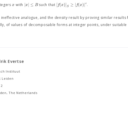
ϵ
|
|
≤
[
(
)
]
≥
|
(
)
|
x
x
B
f
x
f
x
ntegers
with
such that
.
S
ineffective analogue, and the density result by proving similar results 
y, of values of decomposable forms at integer points, under suitable
rik Evertse
ch Instituut
t Leiden
12
iden, The Netherlands