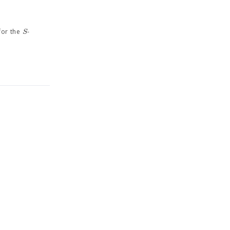
S
for the
-