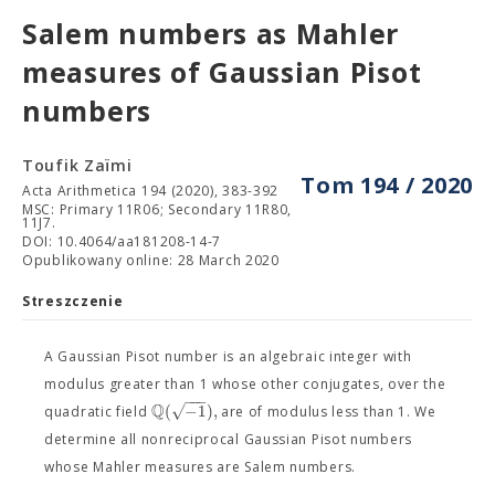
Salem numbers as Mahler
measures of Gaussian Pisot
numbers
Toufik Zaïmi
Tom 194 / 2020
Acta Arithmetica 194 (2020), 383-392
MSC: Primary 11R06; Secondary 11R80,
11J7.
DOI: 10.4064/aa181208-14-7
Opublikowany online: 28 March 2020
Streszczenie
A Gaussian Pisot number is an algebraic integer with
modulus greater than 1 whose other conjugates, over the
−
−
−
Q
√
(
−
1
)
,
quadratic field
are of modulus less than 1. We
determine all nonreciprocal Gaussian Pisot numbers
whose Mahler measures are Salem numbers.