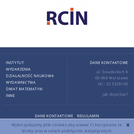
INSTYTUT
DANE KONTAKTOWE
WYDARZENIA
ul. Śniadeckich 8
DZIAŁALNOŚĆ NAUKOWA
00-656 Warszawa
WYDAWNICTWA
tel.: 22 5228100
ŚWIAT MATEMATYKI
Jak dojechać?
INNE
DANE KONTAKTOWE
REGULAMIN
Copyright © 2026 by IMPAN. All rights reserved.
Wykorzystujemy pliki cookies aby ułatwić Ci korzystanie ze
strony oraz w celach analityczno-statystycznych.