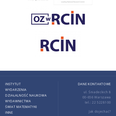
INSTYTUT
DANE KONTAKTOWE
WYDARZENIA
ul. Śniadeckich 8
DZIAŁALNOŚĆ NAUKOWA
00-656 Warszawa
WYDAWNICTWA
tel.: 22 5228100
ŚWIAT MATEMATYKI
Jak dojechać?
INNE