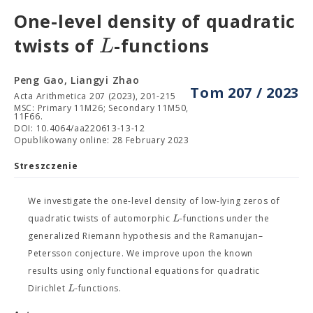
One-level density of quadratic
L
twists of
-functions
Peng Gao, Liangyi Zhao
Tom 207 / 2023
Acta Arithmetica 207 (2023), 201-215
MSC: Primary 11M26; Secondary 11M50,
11F66.
DOI: 10.4064/aa220613-13-12
Opublikowany online: 28 February 2023
Streszczenie
We investigate the one-level density of low-lying zeros of
L
quadratic twists of automorphic
-functions under the
generalized Riemann hypothesis and the Ramanujan–
Petersson conjecture. We improve upon the known
results using only functional equations for quadratic
L
Dirichlet
-functions.