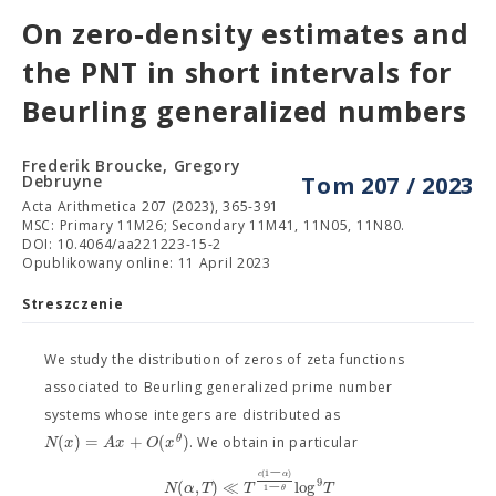
On zero-density estimates and
the PNT in short intervals for
Beurling generalized numbers
Frederik Broucke, Gregory
Debruyne
Tom 207 / 2023
Acta Arithmetica 207 (2023), 365-391
MSC: Primary 11M26; Secondary 11M41, 11N05, 11N80.
DOI: 10.4064/aa221223-15-2
Opublikowany online: 11 April 2023
Streszczenie
We study the distribution of zeros of zeta functions
associated to Beurling generalized prime number
systems whose integers are distributed as
(
)
=
+
(
)
θ
N
x
A
x
O
x
. We obtain in particular
−
(
1
)
c
α
−
9
(
,
)
≪
log
N
α
T
T
T
1
θ