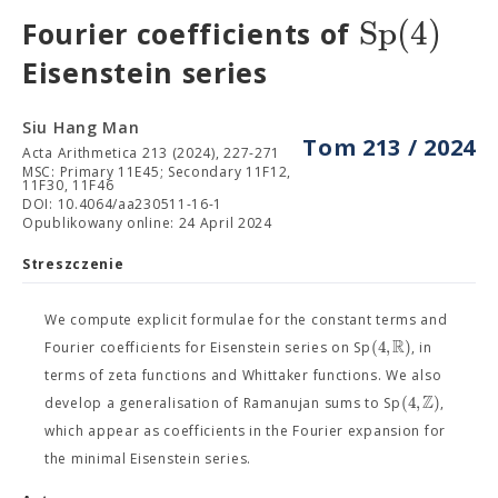
S
p
(
4
)
Fourier coefficients of
Eisenstein series
Siu Hang Man
Tom 213 / 2024
Acta Arithmetica 213 (2024), 227-271
MSC: Primary 11E45; Secondary 11F12,
11F30, 11F46
DOI: 10.4064/aa230511-16-1
Opublikowany online: 24 April 2024
Streszczenie
We compute explicit formulae for the constant terms and
R
(
4
,
)
Fourier coefficients for Eisenstein series on Sp
, in
terms of zeta functions and Whittaker functions. We also
Z
(
4
,
)
develop a generalisation of Ramanujan sums to Sp
,
which appear as coefficients in the Fourier expansion for
the minimal Eisenstein series.