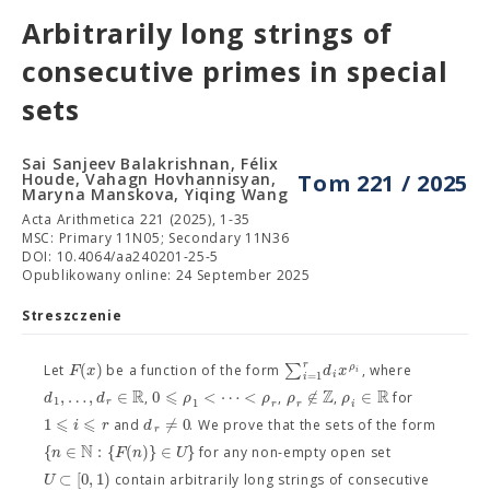
Arbitrarily long strings of
consecutive primes in special
sets
Sai Sanjeev Balakrishnan, Félix
Houde, Vahagn Hovhannisyan,
Tom 221 / 2025
Maryna Manskova, Yiqing Wang
Acta Arithmetica 221 (2025), 1-35
MSC: Primary 11N05; Secondary 11N36
DOI: 10.4064/aa240201-25-5
Opublikowany online: 24 September 2025
Streszczenie
r
(
)
∑
ρ
F
x
d
x
Let
be a function of the form
, where
i
i
=
1
i
R
⩽
Z
R
,
…
,
∈
0
<
⋯
<
∉
∈
d
d
ρ
ρ
ρ
ρ
,
,
,
for
1
1
r
r
r
i
⩽
⩽
1
≠
0
i
r
d
and
. We prove that the sets of the form
r
N
{
∈
:
{
(
)
}
∈
}
n
F
n
U
for any non-empty open set
⊂
[
0
,
1
)
U
contain arbitrarily long strings of consecutive