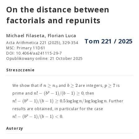
On the distance between
factorials and repunits
Michael Filaseta, Florian Luca
Tom 221 / 2025
Acta Arithmetica 221 (2025), 329-354
MSC: Primary 11D61
DOI: 10.4064/aa241115-29-7
Opublikowany online: 21 October 2025
Streszczenie
≥
≥
2
≥
7
n
n
b
p
We show that if
and
are integers,
is
0
!
−
(
−
1
)
/
(
−
1
)
≥
0
p
n
b
b
prime and
, then
!
−
(
−
1
)
/
(
−
1
)
≥
0.5
log
log
/
log
log
log
p
n
b
b
n
n
. Further
results are obtained, in particular for the case
!
−
(
−
1
)
/
(
−
1
)
<
0
p
n
b
b
.
Autorzy