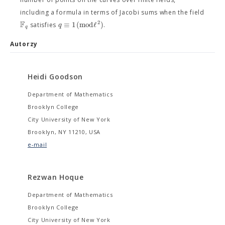
including a formula in terms of Jacobi sums when the field
F
2
≡
1
(
m
o
d
ℓ
)
q
satisfies
.
q
Autorzy
Heidi Goodson
Department of Mathematics
Brooklyn College
City University of New York
Brooklyn, NY 11210, USA
e-mail
Rezwan Hoque
Department of Mathematics
Brooklyn College
City University of New York