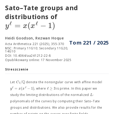
Sato–Tate groups and
distributions of
ℓ
ℓ
=
(
−
1
)
y
x
x
Heidi Goodson, Rezwan Hoque
Tom 221 / 2025
Acta Arithmetica 221 (2025), 355-370
MSC: Primary 11G10; Secondary 11G20,
14G10
DOI: 10.4064/aa241212-22-8
Opublikowany online: 17 November 2025
Streszczenie
Q
/
C
Let
denote the nonsingular curve with affine model
ℓ
ℓ
ℓ
=
(
−
1
)
ℓ
≥
3
y
x
x
, where
is prime. In this paper we
L
study the limiting distributions of the normalized
-
polynomials of the curves by computing their Sato–Tate
groups and distributions. We also provide results for the
number of points on the curves over finite fields,