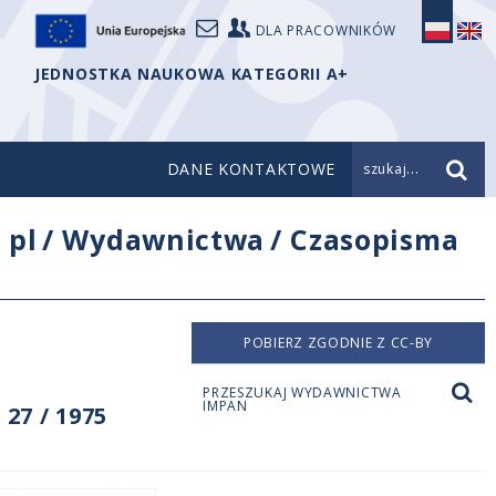
DLA PRACOWNIKÓW
JEDNOSTKA NAUKOWA KATEGORII A+
DANE KONTAKTOWE
szukaj...
/
pl
/
Wydawnictwa
/
Czasopisma
POBIERZ ZGODNIE Z CC-BY
PRZESZUKAJ WYDAWNICTWA
IMPAN
27 / 1975