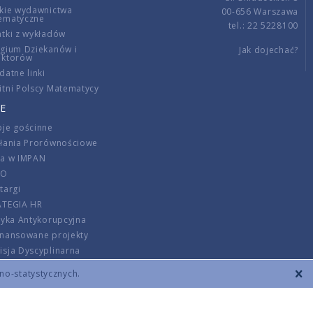
kie wydawnictwa
00-656 Warszawa
ematyczne
tel.: 22 5228100
tki z wykładów
gium Dziekanów i
Jak dojechać?
ektorów
datne linki
tni Polscy Matematycy
E
je gościnne
ałania Prorównościowe
ca w IMPAN
DO
targi
ATEGIA HR
tyka Antykorupcyjna
inansowane projekty
sja Dyscyplinarna
rmator
zno-statystycznych.
szenie opłat