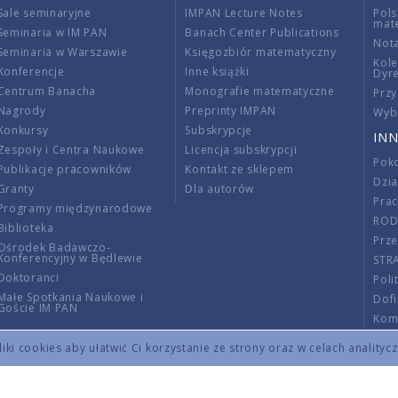
Sale seminaryjne
IMPAN Lecture Notes
Pols
mat
Seminaria w IM PAN
Banach Center Publications
Nota
Seminaria w Warszawie
Księgozbiór matematyczny
Kole
Konferencje
Inne książki
Dyr
Centrum Banacha
Monografie matematyczne
Przy
Nagrody
Preprinty IMPAN
Wybi
Konkursy
Subskrypcje
INN
Zespoły i Centra Naukowe
Licencja subskrypcji
Poko
Publikacje pracowników
Kontakt ze sklepem
Dzi
Granty
Dla autorów
Pra
Programy międzynarodowe
RO
Biblioteka
Prze
Ośrodek Badawczo-
Konferencyjny w Będlewie
STR
Doktoranci
Poli
Małe Spotkania Naukowe i
Dof
Goście IM PAN
Komi
Info
ki cookies aby ułatwić Ci korzystanie ze strony oraz w celach analityc
Wno