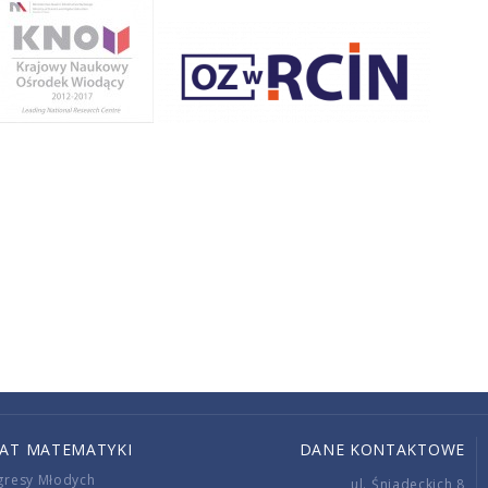
IAT MATEMATYKI
DANE KONTAKTOWE
gresy Młodych
ul. Śniadeckich 8