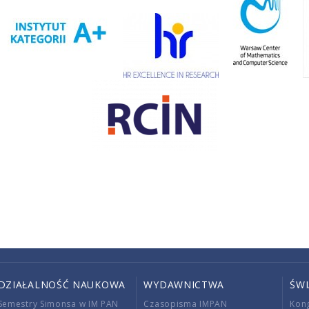
DZIAŁALNOŚĆ NAUKOWA
WYDAWNICTWA
ŚW
Semestry Simonsa w IM PAN
Czasopisma IMPAN
Kon