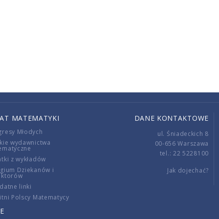
IAT MATEMATYKI
DANE KONTAKTOWE
gresy Młodych
ul. Śniadeckich 8
kie wydawnictwa
00-656 Warszawa
ematyczne
tel.: 22 5228100
tki z wykładów
gium Dziekanów i
Jak dojechać?
ektorów
datne linki
tni Polscy Matematycy
E