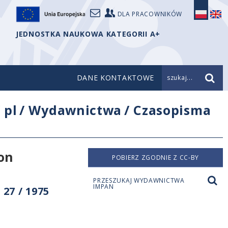
DLA PRACOWNIKÓW
JEDNOSTKA NAUKOWA KATEGORII A+
DANE KONTAKTOWE
szukaj...
/
pl
/
Wydawnictwa
/
Czasopisma
on
POBIERZ ZGODNIE Z CC-BY
PRZESZUKAJ WYDAWNICTWA
IMPAN
27 / 1975