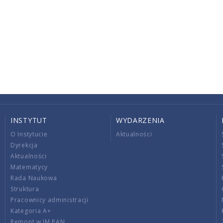
INSTYTUT
WYDARZENIA
O Instytucie
Aktualności
Dyrekcja
Aktualności
Matematycy
Rada Naukowa
Struktura
Pracownicy administracji
Kategoria A+
Remont w IM PAN