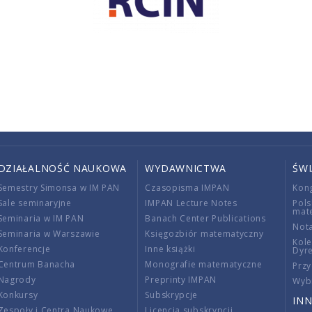
DZIAŁALNOŚĆ NAUKOWA
WYDAWNICTWA
ŚW
Semestry Simonsa w IM PAN
Czasopisma IMPAN
Kon
Sale seminaryjne
IMPAN Lecture Notes
Pols
mat
Seminaria w IM PAN
Banach Center Publications
Nota
Seminaria w Warszawie
Księgozbiór matematyczny
Kole
Konferencje
Inne książki
Dyr
Centrum Banacha
Monografie matematyczne
Przy
Nagrody
Preprinty IMPAN
Wybi
Konkursy
Subskrypcje
INN
Zespoły i Centra Naukowe
Licencja subskrypcji