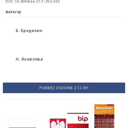
DOI: 10.4064/aa-27-1-253-263
Autorzy
Б. Бредихин
Н. Яковлева
POBIERZ ZGODNIE Z CC-BY