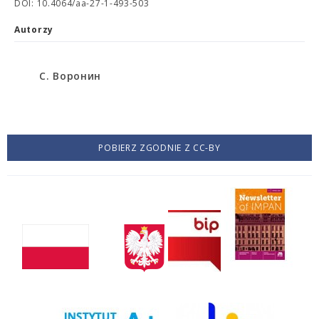
DOI: 10.4064/aa-27-1-493-503
Autorzy
С. Воронин
POBIERZ ZGODNIE Z CC-BY