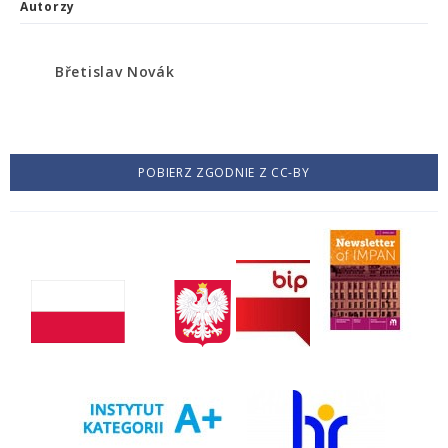
Autorzy
Břetislav Novák
POBIERZ ZGODNIE Z CC-BY