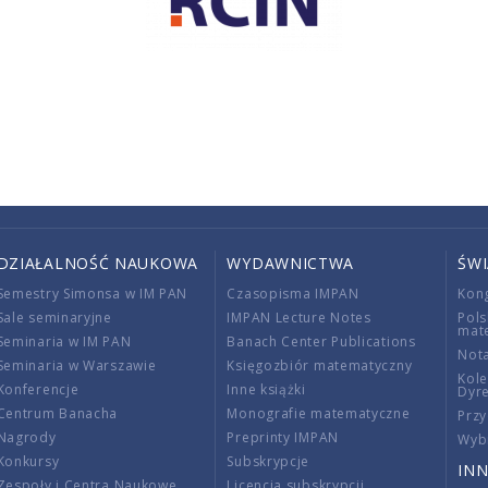
DZIAŁALNOŚĆ NAUKOWA
WYDAWNICTWA
ŚW
Semestry Simonsa w IM PAN
Czasopisma IMPAN
Kon
Sale seminaryjne
IMPAN Lecture Notes
Pols
mat
Seminaria w IM PAN
Banach Center Publications
Nota
Seminaria w Warszawie
Księgozbiór matematyczny
Kole
Konferencje
Inne książki
Dyr
Centrum Banacha
Monografie matematyczne
Przy
Nagrody
Preprinty IMPAN
Wybi
Konkursy
Subskrypcje
INN
Zespoły i Centra Naukowe
Licencja subskrypcji