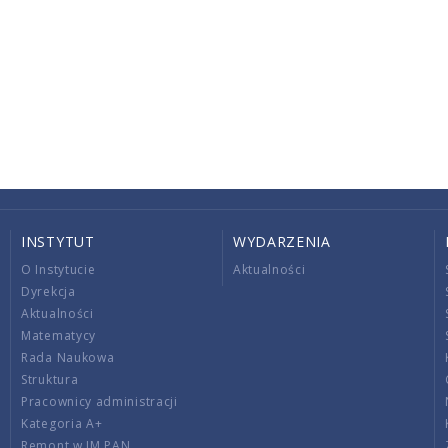
INSTYTUT
WYDARZENIA
O Instytucie
Aktualności
Dyrekcja
Aktualności
Matematycy
Rada Naukowa
Struktura
Pracownicy administracji
Kategoria A+
Remont w IM PAN