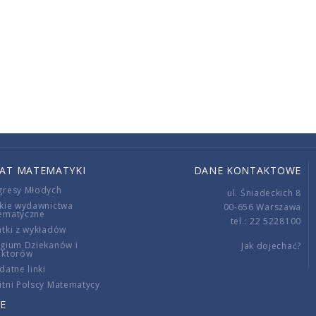
IAT MATEMATYKI
DANE KONTAKTOWE
gresy Młodych
ul. Śniadeckich 8
kie wydawnictwa
00-656 Warszawa
ematyczne
tel.: 22 5228100
tki z wykładów
gium Dziekanów i
Jak dojechać?
ektorów
datne linki
tni Polscy Matematycy
E