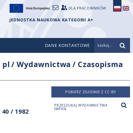
DLA PRACOWNIKÓW
JEDNOSTKA NAUKOWA KATEGORII A+
DANE KONTAKTOWE
szukaj...
/
pl
/
Wydawnictwa
/
Czasopisma
POBIERZ ZGODNIE Z CC-BY
PRZESZUKAJ WYDAWNICTWA
IMPAN
40 / 1982